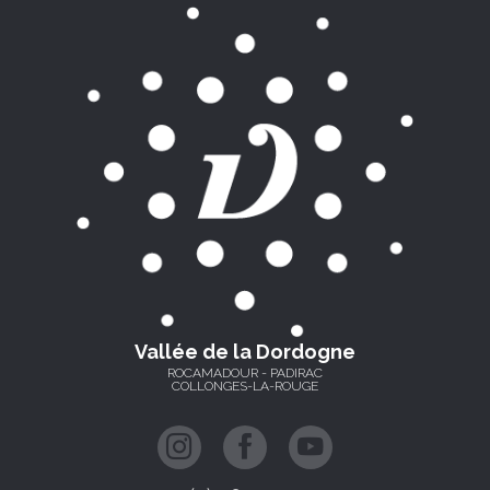
Vallée de la Dordogne
ROCAMADOUR - PADIRAC
COLLONGES-LA-ROUGE