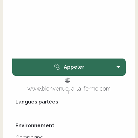
Appeler
www.bienvenue-a-la-ferme.com
Langues parlées
Langues parlées
Environnement
Environnement
Campagne