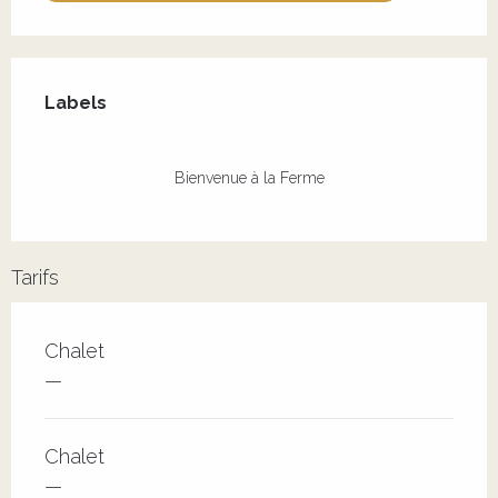
Offres de prestations
Labels
Labels
Bienvenue à la Ferme
Tarifs
Tarifs 2026
Chalet
—
Chalet
—