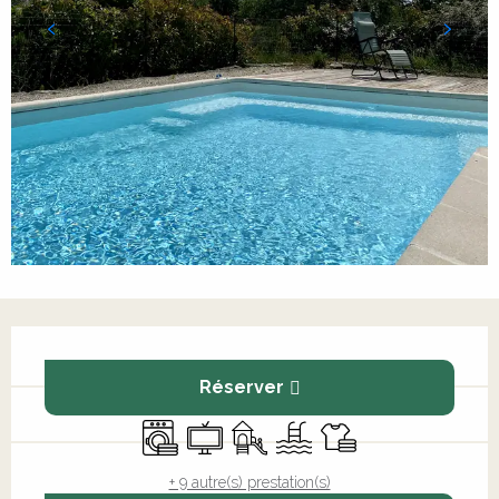
Ouverture et coordonnées
Réserver
Lave linge
Télévision
Jeux pour enfants / Espace j
Piscine
Draps et linge
+ 9 autre(s) prestation(s)