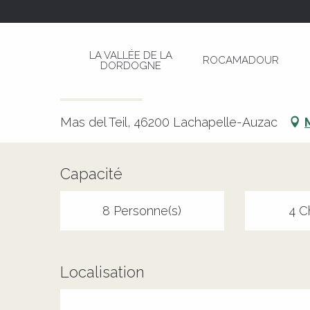
Aller
Page d’accueil
Chalet n°33 - Dordogne - Souill
au
contenu
LA VALLÉE DE LA
ROCAMADOUR
principal
DORDOGNE
Chalet n°33 - Dordogne - Souil
MEUBLÉS ET GÎTES
Mas del Teil, 46200 Lachapelle-Auzac
Capacité
8 Personne(s)
4 C
Localisation