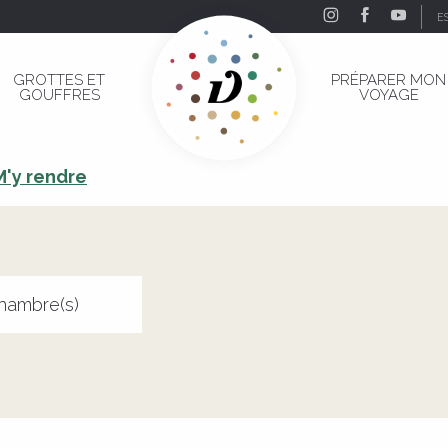
E
ac Golf & Country Club
GROTTES ET
PRÉPARER MON
GOUFFRES
VOYAGE
lac Golf & Country Club
M'y rendre
hambre(s)