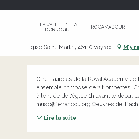
Aller
Page d’accueil
Concert Connaught Brass- Roy
au
contenu
LA VALLÉE DE LA
ROCAMADOUR
principal
DORDOGNE
Concert Connaught Brass- Ro
Eglise Saint-Martin, 46110 Vayrac
M'y r
Description
Cinq Lauréats de la Royal Academy de
ensemble composé de 2 trompettes, Cor, 
à l'entrée de l'église 1h avant le début d
music@ferrandou.org Oeuvres de: Bach ar
Lire la suite