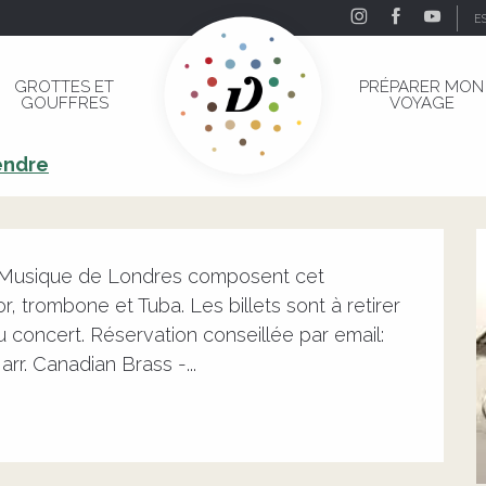
E
al Academy de Musique de Londres
GROTTES ET
PRÉPARER MON
GOUFFRES
VOYAGE
yal Academy de Musique de Londres
endre
 Musique de Londres composent cet 
trombone et Tuba. Les billets sont à retirer 
u concert. Réservation conseillée par email: 
r. Canadian Brass -...