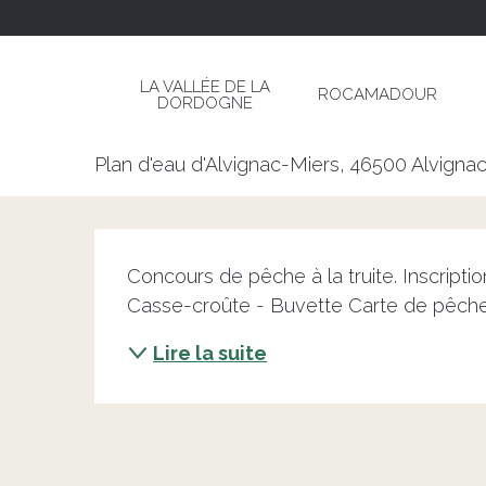
Aller
Page d’accueil
Concours de Pêche à la Truite
au
contenu
LA VALLÉE DE LA
ROCAMADOUR
principal
DORDOGNE
Concours de Pêche à la Truite
Plan d'eau d'Alvignac-Miers, 46500 Alvigna
Description
Concours de pêche à la truite. Inscriptio
Casse-croûte - Buvette Carte de pêche 
Lire la suite