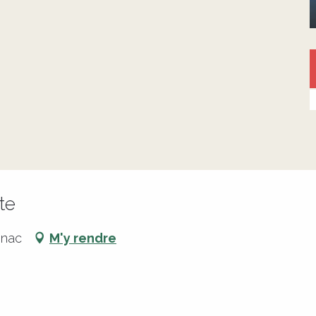
te
gnac
M'y rendre