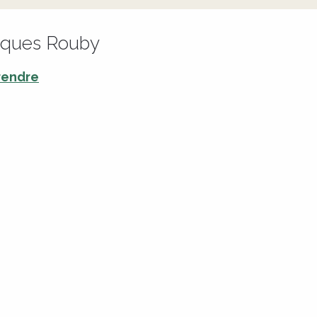
cques Rouby
rendre