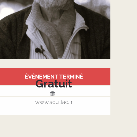
Ouverture et coordonnée
ÉVÉNEMENT TERMINÉ
Gratuit
www.souillac.fr