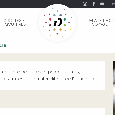
E
es Rouby
GROTTES ET
PRÉPARER MON
GOUFFRES
VOYAGE
ues Rouby
dre
in, entre peintures et photographies, 
les limites de la matérialité et de l'éphémère.