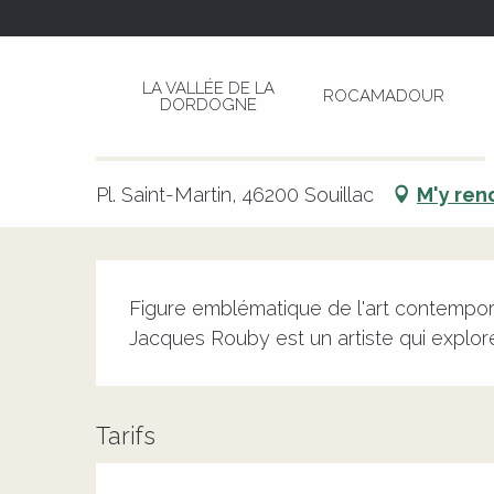
Aller
Page d’accueil
Exposition hommage de Jacqu
au
contenu
LA VALLÉE DE LA
ROCAMADOUR
principal
DORDOGNE
Exposition hommage de Jacq
CULTURELLE
PEINTURE
PHOTOGRAPHIE
EXPOSITION
Pl. Saint-Martin, 46200 Souillac
M'y ren
Description
Figure emblématique de l'art contempora
Jacques Rouby est un artiste qui explore 
Tarifs