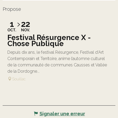
Propose
1
22
OCT.
NOV.
Festival Résurgence X -
Chose Publique
Depuis dix ans, le festival Résurgence, Festival d'Art
Contemporain et Territoire, anime l’automne culturel
de la communauté de communes Causses et Vallée
de la Dordogne...
Souillac
Signaler une erreur