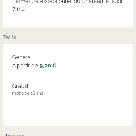
Fermeture exceptionnel du Château le jeudi
7 mai
Tarifs
Tarifs 2026
Général
À partir de
9,00 €
Gratuit
moins de 18 ans
—