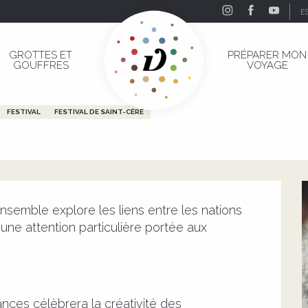
E
ble Théodora
GROTTES ET
PRÉPARER MON
GOUFFRES
VOYAGE
mble Théodora
FESTIVAL
FESTIVAL DE SAINT-CÉRÉ
’ensemble explore les liens entre les nations 
e attention particulière portée aux 
nces célèbrera la créativité des 