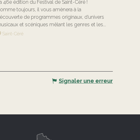
a 46e édition du Festival de Saint-Céré !
omme toujours, il vous amènera à la
écouverte de programmes originaux, d’univers
usicaux et scéniques mêlant les genres et les...
Saint-Céré
Signaler une erreur