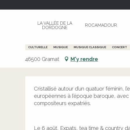
Aller
Page d’accueil
Festival de Saint-Céré : Ensem
au
contenu
LA VALLÉE DE LA
ROCAMADOUR
principal
DORDOGNE
Vendredi 7 août de 21:00 à 22:00
Festival de Saint-Céré : Ense
CULTURELLE
MUSIQUE
MUSIQUE CLASSIQUE
CONCERT
46500 Gramat
M'y rendre
Description
Cristallisé autour d’un quatuor féminin, l
européennes à l’époque baroque, avec un
compositeurs expatriés.
Le 6 août, Expats, tea time & country da