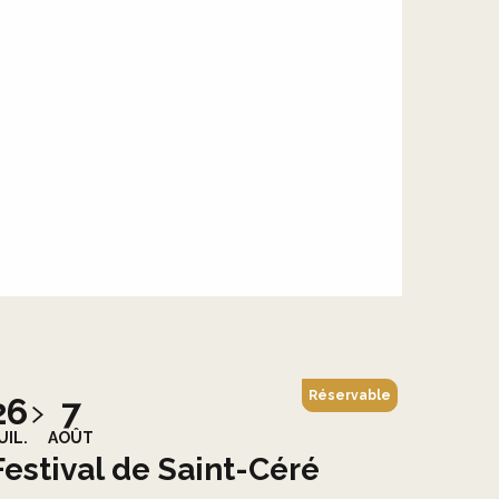
Réservable
26
7
UIL.
AOÛT
Festival de Saint-Céré