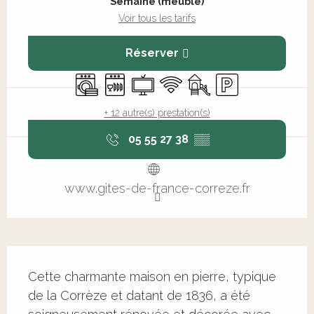
Semaine (meublé)
Voir tous les tarifs
Réserver
Lave linge
Lave vaisselle
Télévision
WiFi
Jeux pour enfants / E
Parking
+ 12 autre(s) prestation(s)
05 55 27 38
▒▒
www.gites-de-france-correze.fr
Description
Cette charmante maison en pierre, typique 
de la Corrèze et datant de 1836, a été 