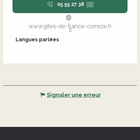
05 55 27 38
▒▒
www.gites-de-france-correze.fr
Langues parlées
Langues parlées
Signaler une erreur