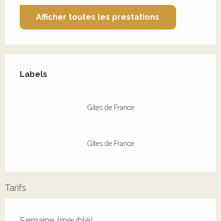
Afficher toutes les prestations
Offres de prestations
Labels
Labels
Gîtes de France
Gîtes de France
Tarifs
Tarifs 2026
Semaine (meublé)