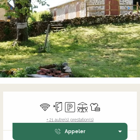
Ouverture et coordonnées
WiFi
Entrée indépendante
Parking
Terrasse
Draps et linge
+ 21 autre(s) prestation(s)
Appeler