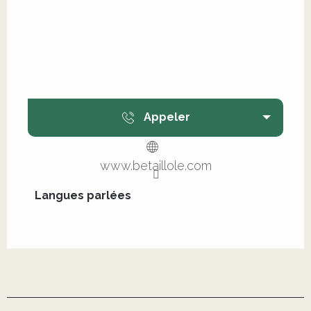
Appeler
www.betaillole.com
Langues parlées
Langues parlées