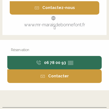
Contactez-nous
www.mr-maraisdebonnefont.fr
Réservation
06 78 00 93
▒▒
Contacter