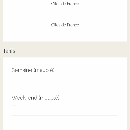
Gîtes de France
Gîtes de France
Tarifs
Tarifs 2026
Semaine (meublé)
—
Week-end (meublé)
—