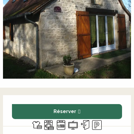
Ouverture et coordonnées
Réserver
Draps et linge
Lave linge
Lave vaisselle
Télévision
Entrée indépendante
Parking