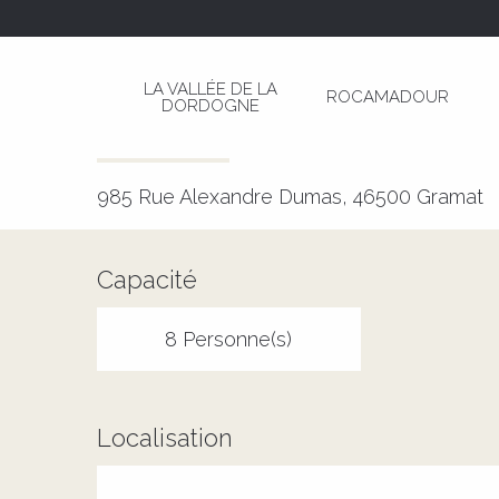
Aller
Page d’accueil
La parenthèse du Lot
au
contenu
LA VALLÉE DE LA
ROCAMADOUR
principal
DORDOGNE
La parenthèse du Lot
MEUBLÉS ET GÎTES
985 Rue Alexandre Dumas, 46500 Gramat
Capacité
8 Personne(s)
Localisation