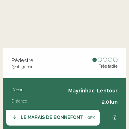
Pédestre
Très facile
1h 30min
Informations pratiques
Départ
Mayrinhac-Lentour
Distance
2.0 km
Documentation
SECT
LE MARAIS DE BONNEFONT
- GPX