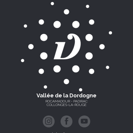
Vallée de la Dordogne
ROCAMADOUR - PADIRAC
COLLONGES-LA-ROUGE