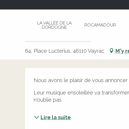
Aller
Page d’accueil
Les concerts du Veirem Bé : Mu
au
contenu
LA VALLÉE DE LA
ROCAMADOUR
principal
DORDOGNE
Les concerts du Veirem Bé : 
CULTURELLE
MUSIQUE
CONCERT
64, Place Lucterius, 46110 Vayrac
M'y 
Description
Nous avons le plaisir de vous annoncer 
Leur musique ensoleillée va transformer
n'oublie pas
Lire la suite