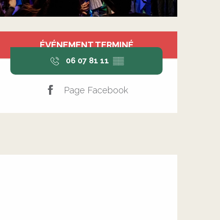
Ouverture et coordonnée
ÉVÉNEMENT TERMINÉ
06 07 81 11
▒▒
Page Facebook