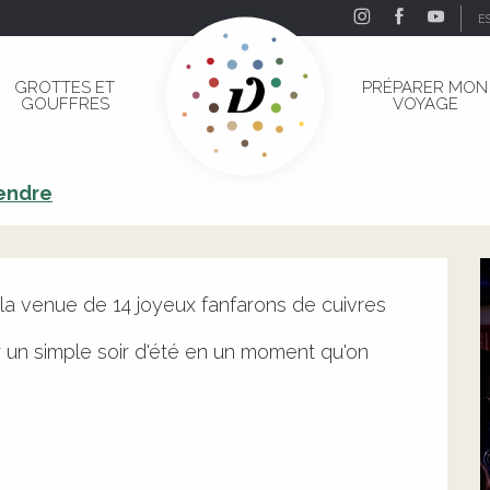
E
gi Brass Gang
GROTTES ET
PRÉPARER MON
GOUFFRES
VOYAGE
Mugi Brass Gang
rendre
la venue de 14 joyeux fanfarons de cuivres 
 un simple soir d'été en un moment qu'on 