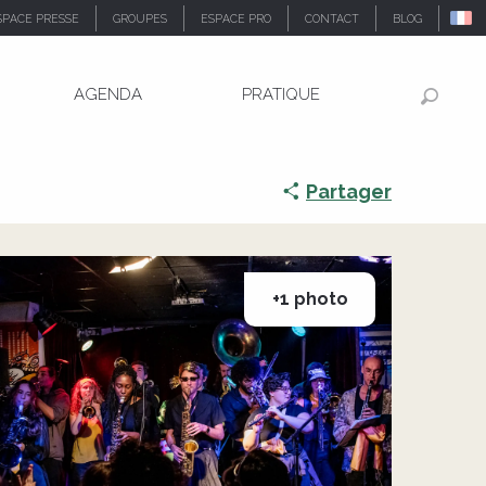
SPACE PRESSE
GROUPES
ESPACE PRO
CONTACT
BLOG
AGENDA
PRATIQUE
Recher
Partager
+1 photo