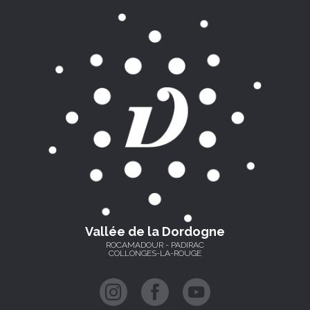
Vallée de la Dordogne
ROCAMADOUR - PADIRAC
COLLONGES-LA-ROUGE