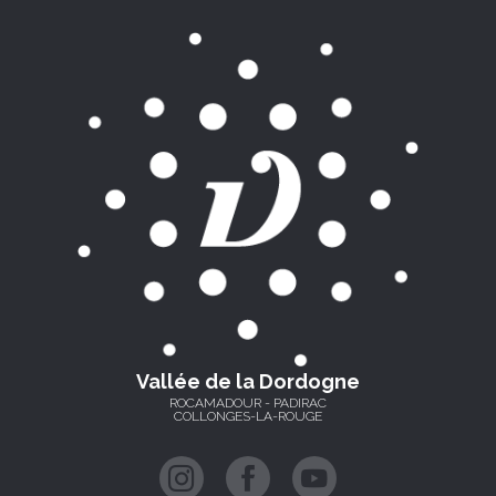
Vallée de la Dordogne
ROCAMADOUR - PADIRAC
COLLONGES-LA-ROUGE