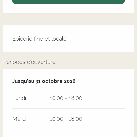
Description
Epicerie fine et locale.
Périodes d'ouverture
Du
4 avril 2026
au
31 octobre 2026
Jusqu'au
31 octobre 2026
Lundi
10:00 - 18:00
Mardi
10:00 - 18:00