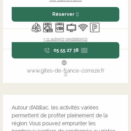
Réserver
Air conditionné
Lave linge
Lave vaisselle
Télévision
WiFi
Parking
+ 11 autre(s) prestation(s)
05 55 27 38
▒▒
www.gites-de-france-correze.fr
Description
Autour d’Altillac, les activités variées 
permettent de profiter pleinement de la 
région. Vous pouvez emprunter les 