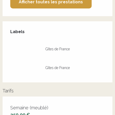
Afficher toutes les prestations
Offres de prestations
Labels
Labels
Gîtes de France
Gîtes de France
Tarifs
Tarifs 2026
Semaine (meublé)
350,00 €