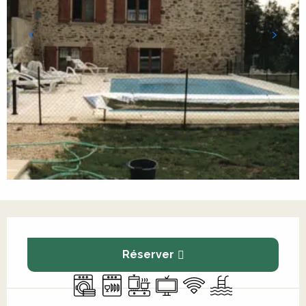
Ouverture et coordonnées
Réserver
Lave linge
Lave vaisselle
Plaque de cuisson
Télévision
WiFi
Piscine