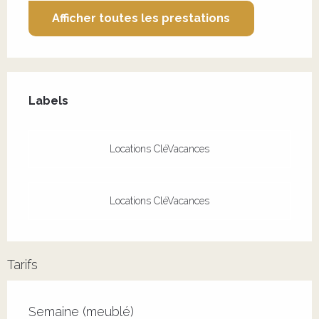
Afficher toutes les prestations
Offres de prestations
Labels
Labels
Locations CléVacances
Locations CléVacances
Tarifs
Tarifs 2026
Semaine (meublé)