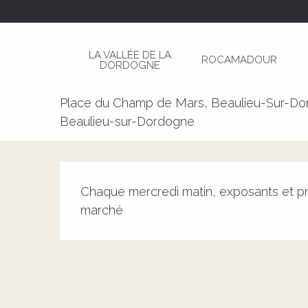
Aller
Page d’accueil
Marché à Beaulieu-sur-Dordog
au
contenu
LA VALLÉE DE LA
ROCAMADOUR
principal
DORDOGNE
Marché à Beaulieu-sur-Dordo
Place du Champ de Mars, Beaulieu-Sur-Do
Beaulieu-sur-Dordogne
Description
Chaque mercredi matin, exposants et pro
marché