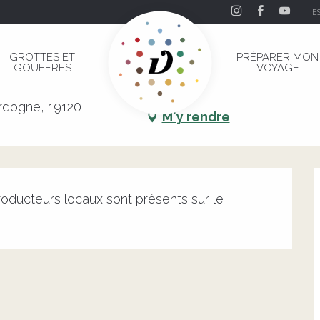
E
ne
GROTTES ET
PRÉPARER MON
GOUFFRES
VOYAGE
gne
rdogne, 19120
M'y rendre
ducteurs locaux sont présents sur le 