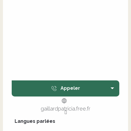
Appeler
gaillardpatricia.free.fr
Langues parlées
Langues parlées