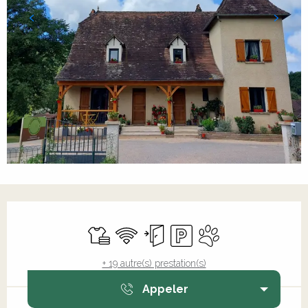
Ouverture et coordonnées
Draps et linge
WiFi
Entrée indépendante
Parking
Animaux acceptés
+ 19 autre(s) prestation(s)
Appeler