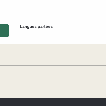
Langues parlées
Langues parlées