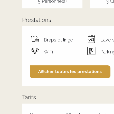
5 Personne(s)
3 C
Prestations
Draps et linge
Lave v
WiFi
Parkin
Afficher toutes les prestations
Tarifs
Tarifs 2026