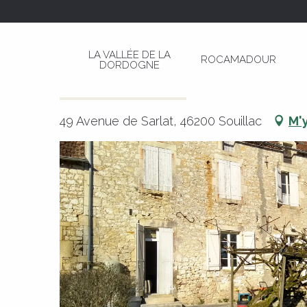
Aller
Page d’accueil
Oustal Laval
au
contenu
LA VALLÉE DE LA
ROCAMADOUR
principal
DORDOGNE
Oustal Laval
CHAMBRE D'HÔTES
MAISON
49 Avenue de Sarlat, 46200 Souillac
M'