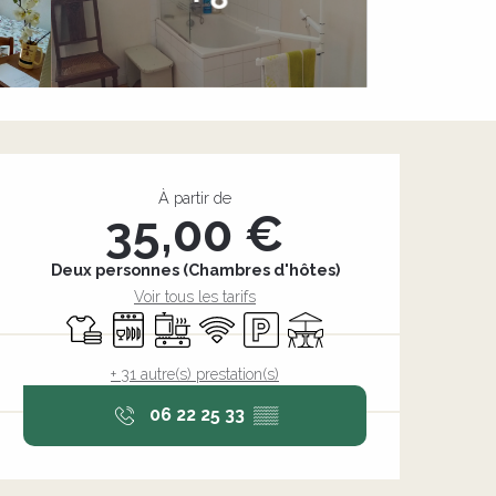
Ouverture et coordonnée
À partir de
35,00 €
Deux personnes (Chambres d'hôtes)
Voir tous les tarifs
Draps et linge
Lave vaisselle
Plaque de cuisson
WiFi
Parking
Terrasse
+ 31 autre(s) prestation(s)
06 22 25 33
▒▒