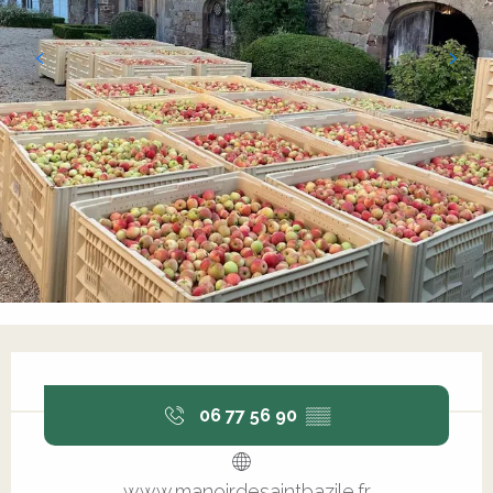
Ouverture et coordonnées
06 77 56 90
▒▒
www.manoirdesaintbazile.fr