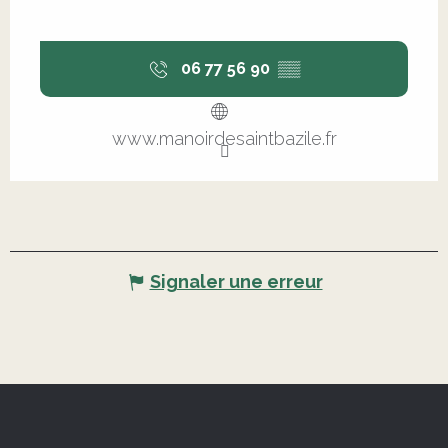
06 77 56 90
▒▒
www.manoirdesaintbazile.fr
Signaler une erreur