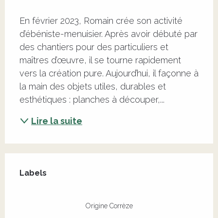
Description
En février 2023, Romain crée son activité 
d’ébéniste-menuisier. Après avoir débuté par 
des chantiers pour des particuliers et 
maîtres d’œuvre, il se tourne rapidement 
vers la création pure. Aujourd’hui, il façonne à 
la main des objets utiles, durables et 
esthétiques : planches à découper,...
Lire la suite
Offres de prestations
Labels
Labels
Origine Corrèze