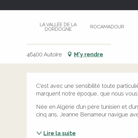
Aller
Page d’accueil
Rencontre d'exception avec J
au
contenu
LA VALLÉE DE LA
ROCAMADOUR
principal
DORDOGNE
Rencontre d'exception avec 
CULTURELLE
LITTÉRATURE
RENCONTRES
46400 Autoire
M'y rendre
Description
C'est avec une sensibilité toute particuliè
marquent notre époque, que nous vous 
Née en Algérie d’un père tunisien et d’un
cinq ans, Jeanne Benameur navigue avec
Lire la suite