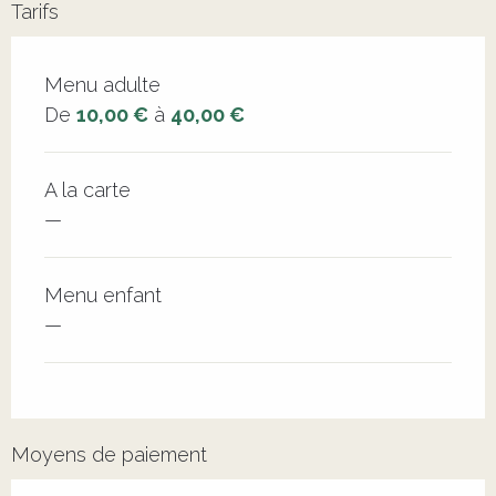
Tarifs
Tarifs 2026
Menu adulte
De
10,00 €
à
40,00 €
A la carte
—
Menu enfant
—
Moyens de paiement