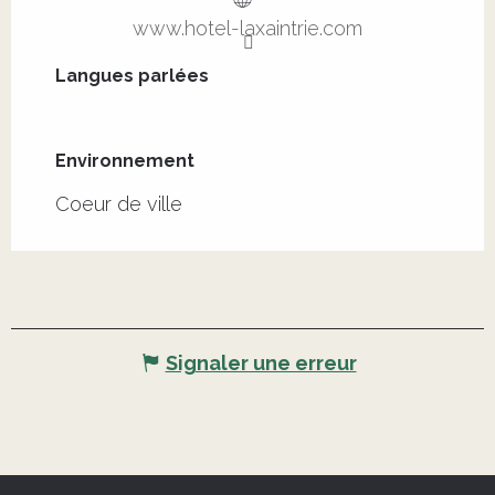
www.hotel-laxaintrie.com
Langues parlées
Langues parlées
Environnement
Environnement
Coeur de ville
Signaler une erreur