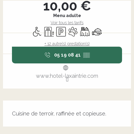
10,00 €
Menu adulte
Voir tous les tarifs
Accès handicapés
Ascenseur
Parking
Animaux acceptés
Banquet
Traiteur
+ 12 autre(s) prestation(s)
05 19 08 41
▒▒
www.hotel-laxaintrie.com
Description
Cuisine de terroir, raffinée et copieuse.