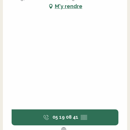
M'y rendre
05 19 08 41
▒▒