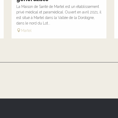
La Maison de Santé de Martel est un établissement
privé médical et paramédical. Ouvert en avril 2021, il
est situé à Martel dans la Vallée de la Dordogne,
dans le nord du Lot...
Martel