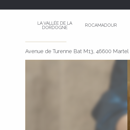
Aller
Page d’accueil
Stéphanie TRONCHE, Infirmière
au
contenu
LA VALLÉE DE LA
ROCAMADOUR
principal
DORDOGNE
Stéphanie TRONCHE, Infirmièr
INFIRMIER(E)
SANTÉ
Avenue de Turenne Bat M13, 46600 Martel