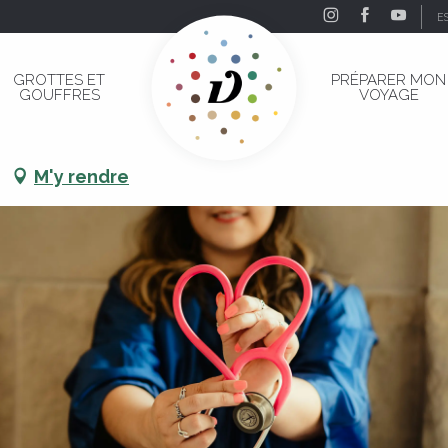
E
GROTTES ET
PRÉPARER MON
GOUFFRES
VOYAGE
e
M'y rendre