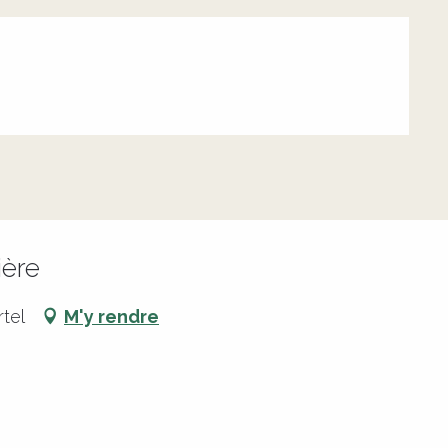
ière
tel
M'y rendre