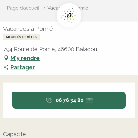
Page d’accueil
Vacances à Pomié
Vacances à Pomié
MEUBLÉS ET GÎTES
794 Route de Pomié, 46600 Baladou
M'y rendre
Partager
Ouverture et coordonnées
06 76 34 80
▒▒
Capacité