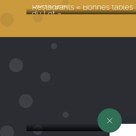
Dordogne
Restaurants « Bonnes tables
du Lot »