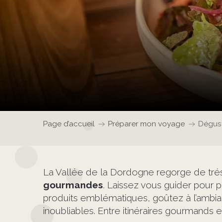
Page d’accueil
Préparer mon voyage
Dégus
La Vallée de la Dordogne regorge de trés
gourmandes
. Laissez vous guider pour 
produits emblématiques, goûtez à l’amb
inoubliables. Entre itinéraires gourmands 