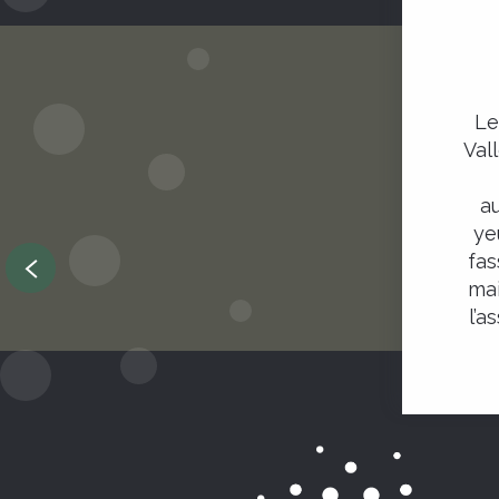
Le
Val
Dormir
au
ye
fas
Lire la suite
mai
l’a