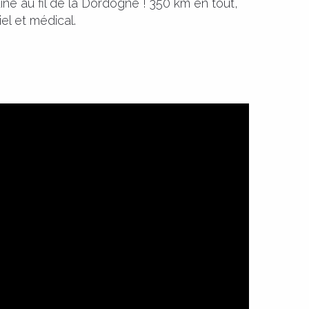
ne au fil de la Dordogne ! 350 km en tout,
el et médical.