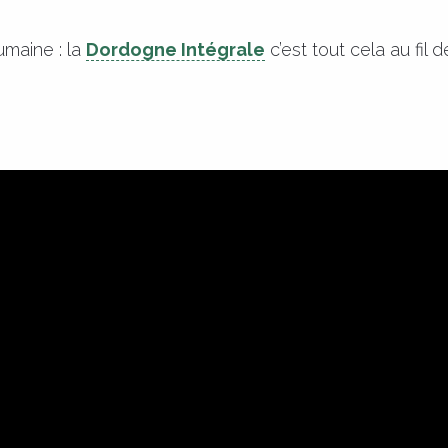
umaine : la
Dordogne Intégrale
c’est tout cela au fil 