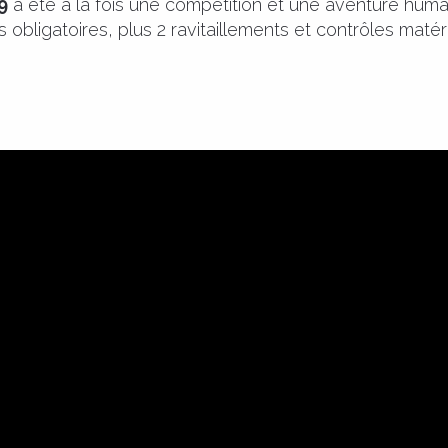
9
a été à la fois une compétition et une aventure humai
ligatoires, plus 2 ravitaillements et contrôles matéri