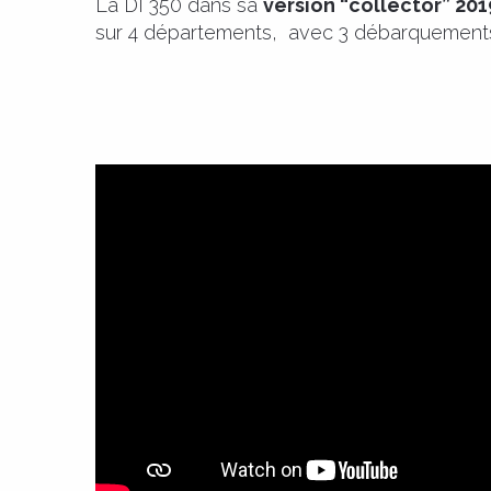
La DI 350 dans sa
version “collector” 201
sur 4 départements, avec 3 débarquements ob