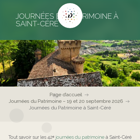
JOURNÉES DU PATRIMOINE À
SAINT-CÉRÉ
Page d’accueil
Journées du Patrimoine – 19 et 20 septembre 2026
Journées du Patrimoine à Saint-Céré
Tout savoir sur les 42ᵉ
journées du patrimoine
à Saint-Céré