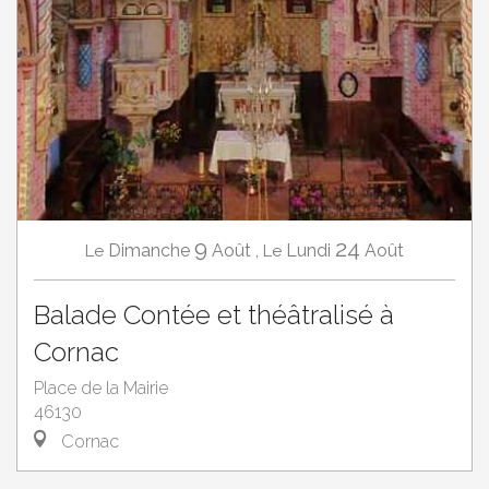
9
24
Dimanche
Août
,
Lundi
Août
Le
Le
Balade Contée et théâtralisé à
Cornac
Place de la Mairie
46130
Cornac