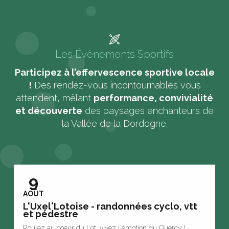
Les Évènements Sportifs
Participez à l’effervescence sportive locale
!
Des rendez-vous incontournables vous
attendent, mêlant
performance, convivialité
et découverte
des paysages enchanteurs de
la Vallée de la Dordogne.
Maintenant on s'bouge !
9
AOÛT
L'Uxel'Lotoise - randonnées cyclo, vtt
et pédestre
P
Roulez au coeur du Lot, vivez l'émotion du Quercy !