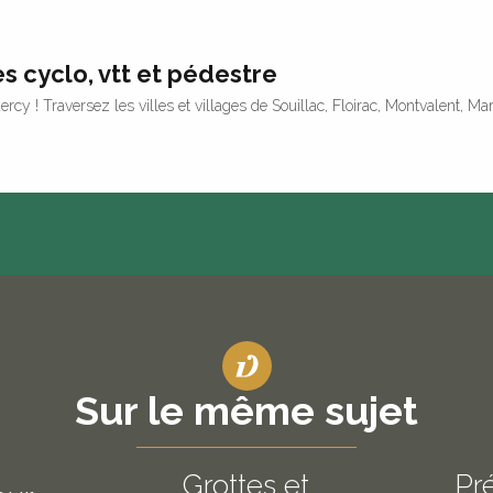
s cyclo, vtt et pédestre
ercy ! Traversez les villes et villages de Souillac, Floirac, Montvalent,
Sur le même sujet
Grottes et
Pr