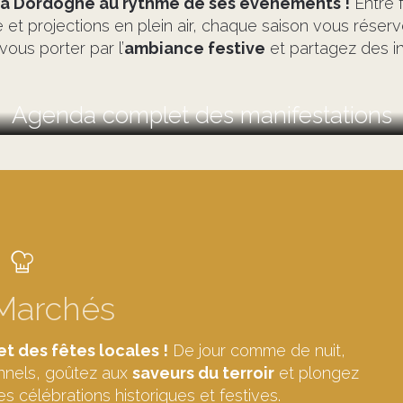
 la Dordogne au rythme de ses événements !
Entre 
 et projections en plein air, chaque saison vous rése
ous porter par l’
ambiance festive
et partagez des in
Agenda complet des manifestations
Marchés
t des fêtes locales !
De jour comme de nuit,
onnels, goûtez aux
saveurs du terroir
et plongez
 célébrations historiques et festives.