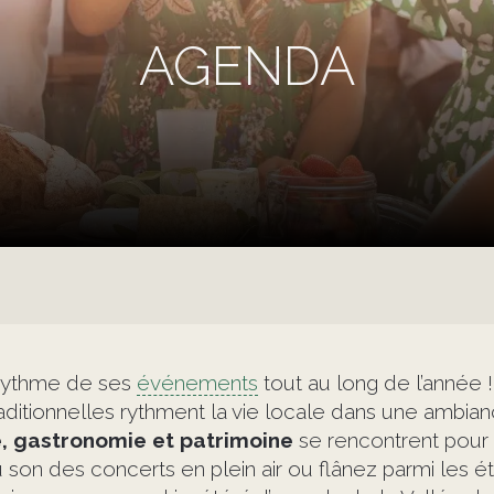
AGENDA
 rythme de ses
événements
tout au long de l’année 
raditionnelles rythment la vie locale dans une ambi
e, gastronomie et patrimoine
se rencontrent pour o
u son des concerts en plein air ou flânez parmi les