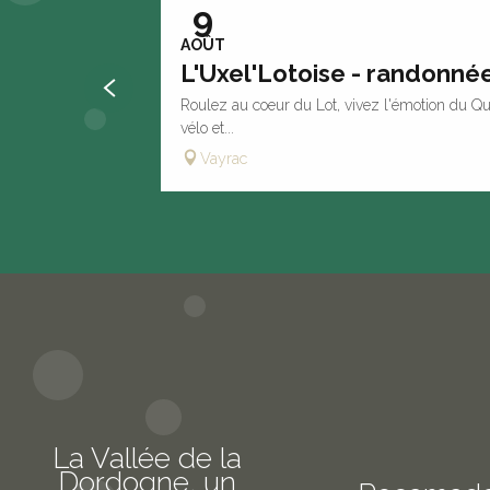
9
AOÛT
L'Uxel'Lotoise - randonnée
Roulez au coeur du Lot, vivez l'émotion du Qu
vélo et...
Vayrac
La Vallée de la
Dordogne, un