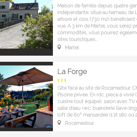
Maison de famille depuis quatre gé
indépendante, situé au hameau de L
arboré et clos (730 m2) bénéficiant 
vue. A 3 km de Martel, vous serez p
commodités, vous pourrez égaleme
sites touristiques...
Martel
La Forge
Gîte face au site de Rocamadour. C
Piscine privée. En rdc, pièce à vivre 
cuisine tout équipé), salon avec TV éc
salle d'eau +wc, buanderie (lave-ling
loft de 60² mansardée (1 lit 180 ou 2x90
Rocamadour