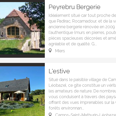
Peyrebru Bergerie
Idéalement situé car tout proche des
que Padirac, Rocamadour, et de la 
ancienne bergerie rénovée en 2009 
l'authentique (murs en pierres, pout
pièces spacieuses décorées et am
agréable et de qualité. G...
Miers
L'estive
Situé dans le paisible village de Ca
Léobazel, ce gîte constitue un vérit
les amateurs de nature. De nombreu
vous conduisent à travers des pays
offrant des vues imprenables sur la 
forêts environnan...
Camps-Saint-Mathurin-Léobaze