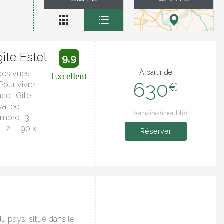
îte Estel
9,9
À partir de
 des vues
Excellent
630
Pour vivre
€
nce… Gîte
vallée
Semaine (meublé)
mbre : 3
 2 lit 90 x
Réserver
du pays, situé dans le