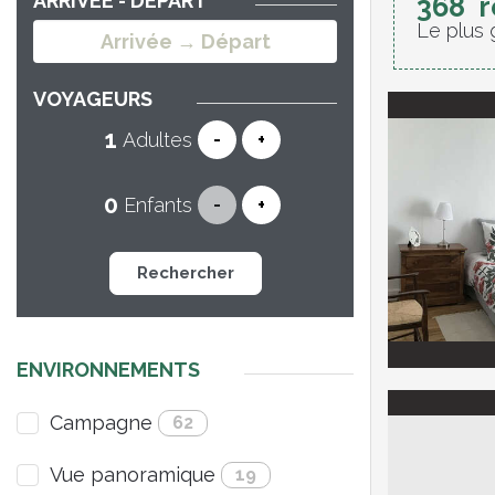
ARRIVÉE - DÉPART
368
r
Le plus 
VOYAGEURS
Adultes
-
+
Enfants
-
+
Rechercher
ENVIRONNEMENTS
Campagne
62
Vue panoramique
19