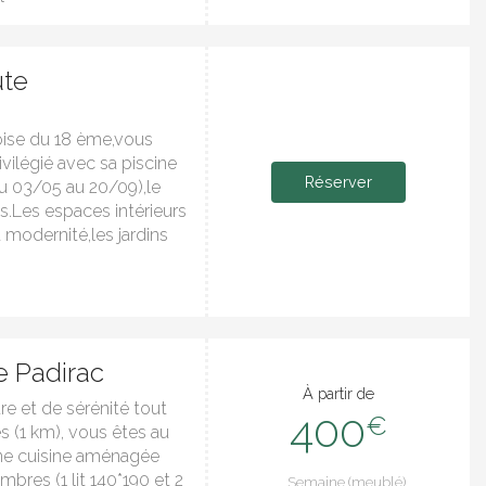
ute
ise du 18 ème,vous
vilégié avec sa piscine
Réserver
u 03/05 au 20/09),le
s.Les espaces intérieurs
a modernité,les jardins
e Padirac
À partir de
re et de sérénité tout
400
€
 (1 km), vous êtes au
une cuisine aménagée
mbres (1 lit 140*190 et 2
Semaine (meublé)