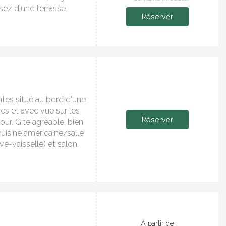
osez d'une terrasse
Réserver
tes situé au bord d'une
es et avec vue sur les
Réserver
ur. Gite agréable, bien
uisine américaine/salle
ve-vaisselle) et salon,
À partir de