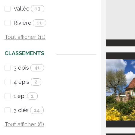
Vallée
13
Rivière
11
Tout afficher (11)
CLASSEMENTS
3 épis
41
4 épis
2
1 épi
1
3 clés
14
Tout afficher (6)