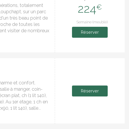
224
nérations, totalement
€
oupchapt, sur un parc
d'un très beau point de
Semaine (meublé)
roche de toutes les
nt visiter de nombreux
Réserver
harme et confort.
(salle à manger, coin-
Réserver
ran plat, ch (1 lit 140),
e). Au 1er étage, 1 ch en
, 1 lit 140), salle...