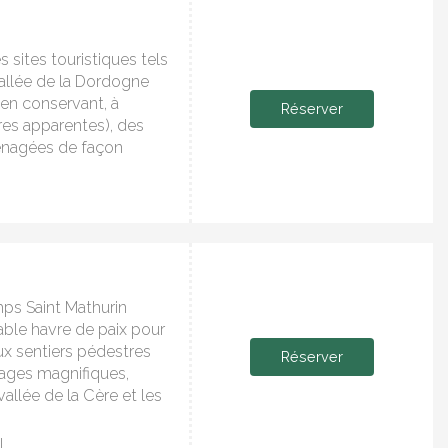
 sites touristiques tels
vallée de la Dordogne
en conservant, à
Réserver
res apparentes), des
énagées de façon
mps Saint Mathurin
able havre de paix pour
x sentiers pédestres
Réserver
ages magnifiques,
vallée de la Cère et les
l