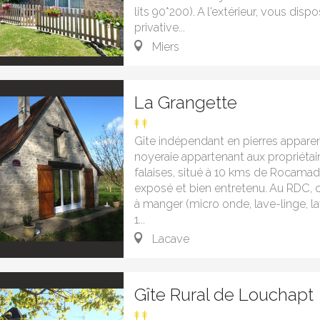
lits 90*200). A l'extérieur, vous disp
privative...
Miers
La Grangette
Gîte indépendant en pierres apparen
noyeraie appartenant aux propriétair
falaises, situé à 10 kms de Rocamado
exposé et bien entretenu. Au RDC, c
à manger (micro onde, lave-linge, la
1...
Lacave
Gîte Rural de Louchapt