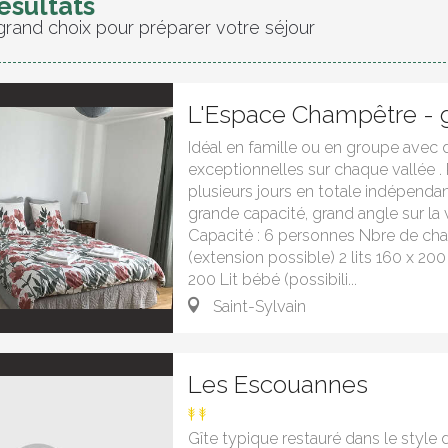
ésultats
grand choix pour préparer votre séjour
L'Espace Champêtre - g
Idéal en famille ou en groupe avec
exceptionnelles sur chaque vallée . 
plusieurs jours en totale indépenda
grande capacité, grand angle sur la 
Capacité : 6 personnes Nbre de cha
(extension possible) 2 lits 160 x 200 -
200 Lit bébé (possibili...
Saint-Sylvain
Les Escouannes
Gîte typique restauré dans le style 