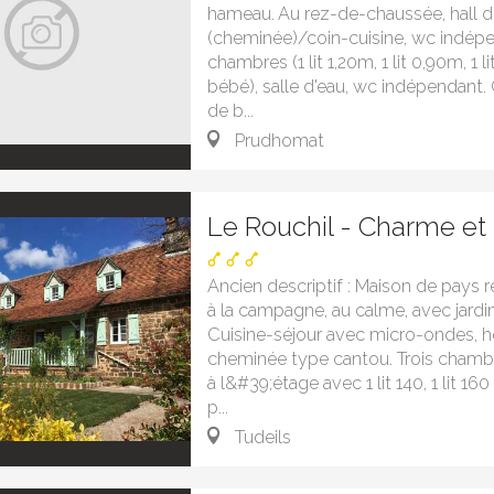
hameau. Au rez-de-chaussée, hall d'
(cheminée)/coin-cuisine, wc indépen
chambres (1 lit 1,20m, 1 lit 0,90m, 1 lit 
bébé), salle d'eau, wc indépendant.
de b...
Prudhomat
Le Rouchil - Charme et
Ancien descriptif : Maison de pays 
à la campagne, au calme, avec jardin
Cuisine-séjour avec micro-ondes, hot
cheminée type cantou. Trois cham
à l&#39;étage avec 1 lit 140, 1 lit 160 e
p...
Tudeils