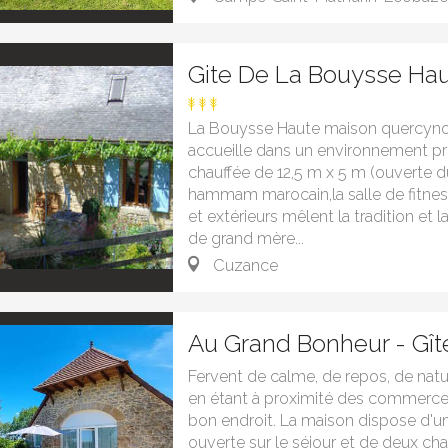
Gite De La Bouysse Ha
La Bouysse Haute maison quercyno
accueille dans un environnement pri
chauffée de 12,5 m x 5 m (ouverte d
hammam marocain,la salle de fitnes
et extérieurs mêlent la tradition et l
de grand mère...
Cuzance
Au Grand Bonheur - Gît
Fervent de calme, de repos, de natu
en étant à proximité des commerces
bon endroit. La maison dispose d'
ouverte sur le séjour et de deux cha