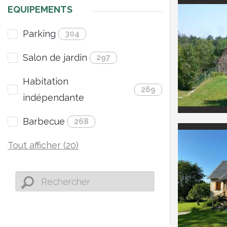
EQUIPEMENTS
Parking
304
Salon de jardin
297
Habitation
269
indépendante
Barbecue
268
Tout afficher (20)