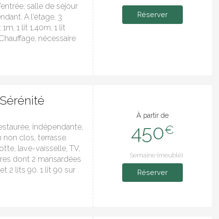
entrée, salle de séjour
Réserver
dant. A l'étage, 3
1m, 1 lit 1,40m, 1 lit
 Chauffage, nécessaire
 Sérénité
À partir de
450
restaurée, indépendante,
€
 non clos, terrasse.
te, lave-vaisselle, TV,
Semaine (meublé)
bres dont 2 mansardées
t 2 lits 90. 1 lit 90 sur
Réserver