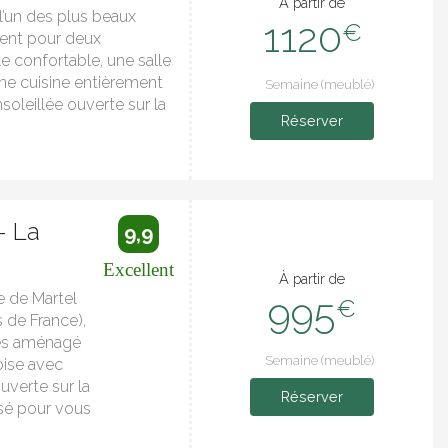
À partir de
l’un des plus beaux
1120
€
ment pour deux
 confortable, une salle
ne cuisine entièrement
Semaine (meublé)
soleillée ouverte sur la
Réserver
- La
9,9
Excellent
À partir de
e de Martel
995
€
s de France),
es aménagé
Semaine (meublé)
ise avec
ouverte sur la
Réserver
nsé pour vous