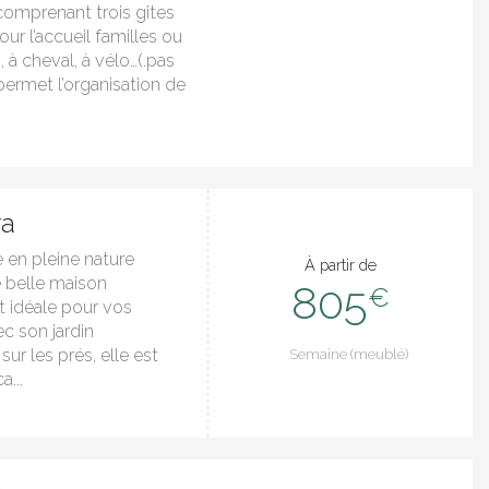
comprenant trois gites
ur l’accueil familles ou
 à cheval, à vélo…(.pas
 permet l’organisation de
ra
 en pleine nature
À partir de
 belle maison
805
€
t idéale pour vos
ec son jardin
ur les prés, elle est
Semaine (meublé)
a...