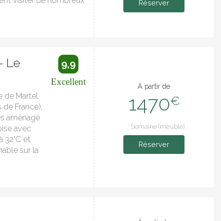
nt visiter de nombreux
Réserver
- Le
9,9
Excellent
À partir de
e de Martel
1470
€
s de France),
es aménagé
Semaine (meublé)
ise avec
 à 32°C et
Réserver
able sur la