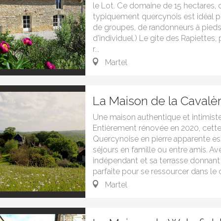
le Lot. Ce domaine de 15 hectares, 
typiquement quercynois est idéal po
de groupes, de randonneurs à pieds,
d'individuel.) Le gite des Rapiettes,
r...
Martel
La Maison de la Cavalè
Une maison authentique et intimiste
Entièrement rénovée en 2020, cette
Quercynoise en pierre apparente es
séjours en famille ou entre amis. Av
indépendant et sa terrasse donnant s
parfaite pour se ressourcer dans le c
Martel