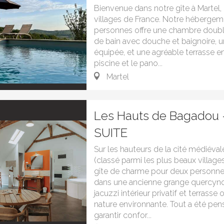
Bienvenue dans notre gîte à Martel, 
villages de France. Notre héberge
personnes offre une chambre double
de bain avec douche et baignoire, u
équipée, et une agréable terrasse en
piscine et le pano...
Martel
Les Hauts de Bagadou 
SUITE
Sur les hauteurs de la cité médiéval
(classé parmi les plus beaux village
gîte de charme pour deux personn
dans une ancienne grange quercyno
jacuzzi intérieur privatif et terrasse 
nature environnante. Tout a été pe
garantir confor...