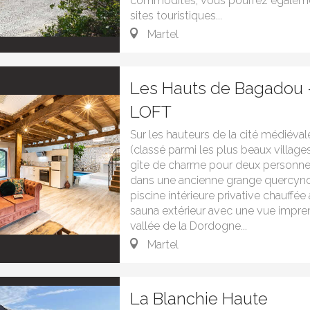
commodités, vous pourrez égaleme
sites touristiques...
Martel
Les Hauts de Bagadou 
LOFT
Sur les hauteurs de la cité médiéval
(classé parmi les plus beaux village
gîte de charme pour deux personn
dans une ancienne grange quercyno
piscine intérieure privative chauffée
sauna extérieur avec une vue impren
vallée de la Dordogne...
Martel
La Blanchie Haute