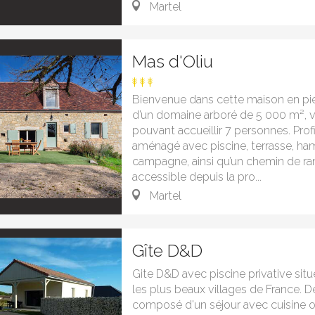
Martel
Mas d'Oliu
Bienvenue dans cette maison en pie
d’un domaine arboré de 5 000 m², vé
pouvant accueillir 7 personnes. Profi
aménagé avec piscine, terrasse, ha
campagne, ainsi qu’un chemin de r
accessible depuis la pro...
Martel
Gîte D&D
Gite D&D avec piscine privative situ
les plus beaux villages de France. De 
composé d'un séjour avec cuisine o