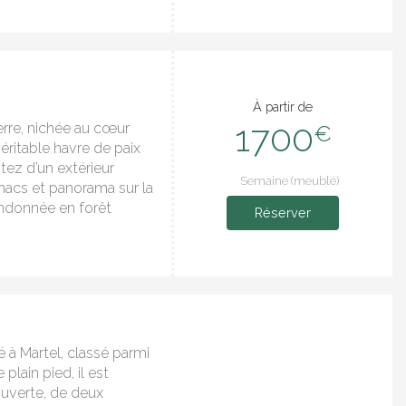
À partir de
1700
rre, nichée au cœur
€
ritable havre de paix
tez d’un extérieur
Semaine (meublé)
macs et panorama sur la
andonnée en forêt
Réserver
é à Martel, classé parmi
plain pied, il est
uverte, de deux