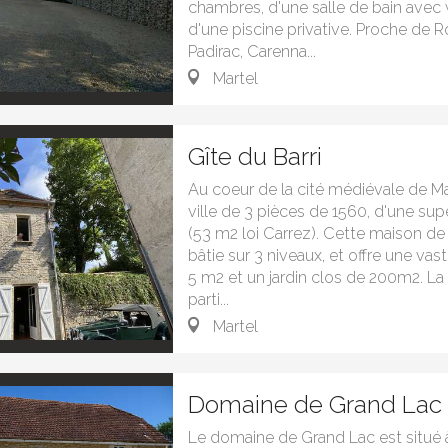
chambres, d'une salle de bain avec 
d'une piscine privative. Proche de 
Padirac, Carenna...
Martel
Gîte du Barri
Au coeur de la cité médiévale de Ma
ville de 3 pièces de 1560, d'une sup
(53 m2 loi Carrez). Cette maison de
bâtie sur 3 niveaux, et offre une va
5 m2 et un jardin clos de 200m2. La 
parti...
Martel
Domaine de Grand Lac "
Le domaine de Grand Lac est situé 