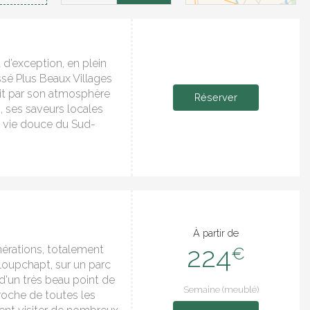
d’exception, en plein
sé Plus Beaux Villages
uit par son atmosphère
Réserver
, ses saveurs locales
 la vie douce du Sud-
À partir de
224
nérations, totalement
€
oupchapt, sur un parc
d'un très beau point de
Semaine (meublé)
roche de toutes les