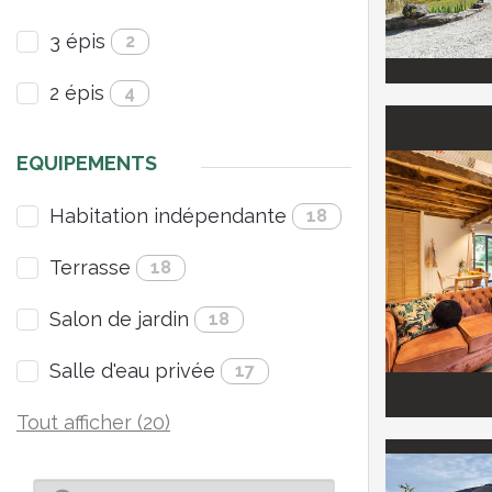
3 épis
2
2 épis
4
EQUIPEMENTS
Habitation indépendante
18
Terrasse
18
Salon de jardin
18
Salle d'eau privée
17
Tout afficher (20)