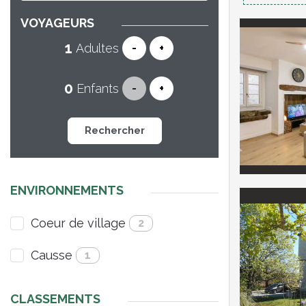
VOYAGEURS
Adultes
-
+
Enfants
-
+
Rechercher
ENVIRONNEMENTS
Coeur de village
2
Causse
1
CLASSEMENTS