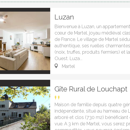
Luzan
Bienvenue à Luzan, un appartement 
cœur de Martel, joyau médiéval clas
de France. Le village de Martel séd
authentique, ses ruelles charmantes
(noix, truffes, produits fermiers) et
Ouest. Luza...
Martel
Gîte Rural de Louchapt
Maison de famille depuis quatre gé
indépendante, situé au hameau de L
arboré et clos (730 m2) bénéficiant 
vue. A 3 km de Martel, vous serez p