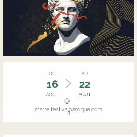
Ouverture et coordonnées
DU
AU
16
22
AOÛT
AOÛT
martelfestivalbaroque.com