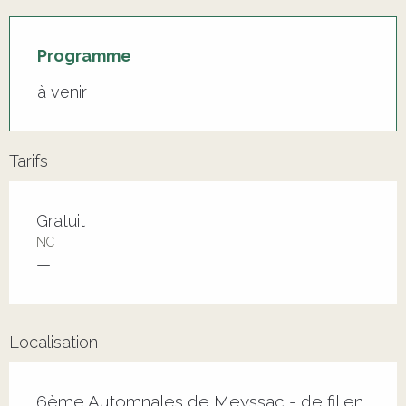
Programme
à venir
Tarifs
Tarifs 2026
Gratuit
NC
—
Localisation
6ème Automnales de Meyssac - de fil en