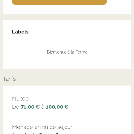
Offres de prestations
Labels
Labels
Bienvenue à la Ferme
Tarifs
Tarifs 2026
Nuitée
De
71,00 €
à
100,00 €
Ménage en fin de séjour