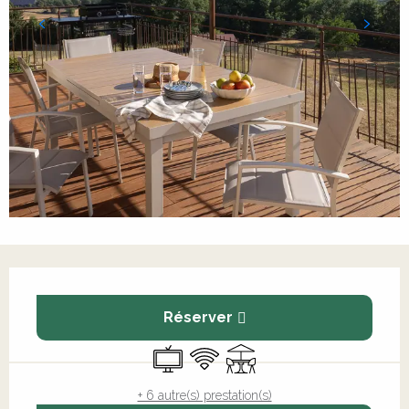
Ouverture et coordonnées
Réserver
Télévision
WiFi
Terrasse
+ 6 autre(s) prestation(s)