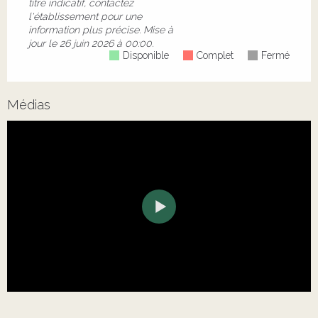
titre indicatif, contactez
l'établissement pour une
information plus précise.
Mise à
jour le
26 juin 2026 à 00:00.
Disponible
Complet
Fermé
Médias