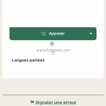
Appeler
www.bappel.com
Langues parlées
Langues parlées
Signaler une erreur