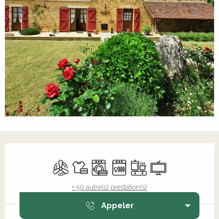
Ouverture et coordonnées
Air conditionné
Draps et linge
Lave linge
Lave vaisselle
Plaque de cuisson
Télévision
+ 50 autre(s) prestation(s)
Appeler