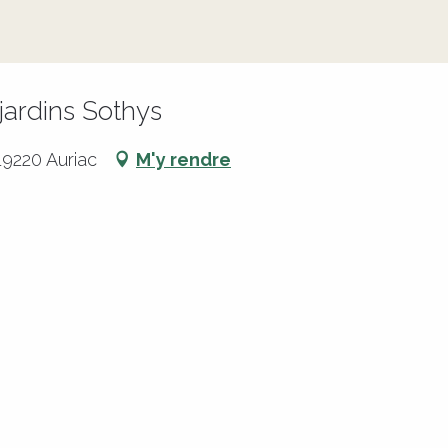
jardins Sothys
19220 Auriac
M'y rendre