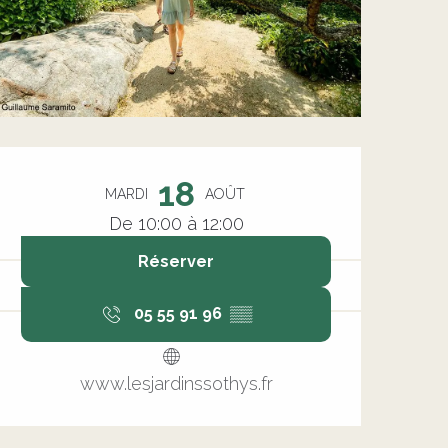
Ouverture et coordonnée
18
MARDI
AOÛT
De 10:00 à 12:00
Réserver
05 55 91 96
▒▒
www.lesjardinssothys.fr