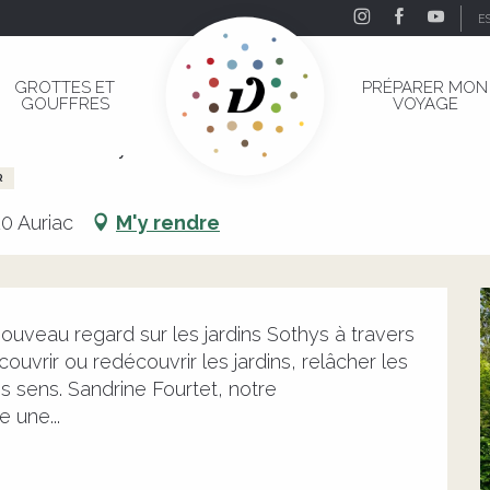
E
dins Sothys
GROTTES ET
PRÉPARER MON
GOUFFRES
VOYAGE
rdins Sothys
R
0 Auriac
M'y rendre
ouveau regard sur les jardins Sothys à travers 
uvrir ou redécouvrir les jardins, relâcher les 
os sens. Sandrine Fourtet, notre 
 une...