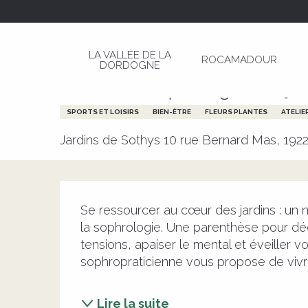
Aller
Page d’accueil
Animation "sophrologie" aux jar
au
contenu
LA VALLÉE DE LA
ROCAMADOUR
principal
DORDOGNE
Mardi 18 août de 10:00 à 12:00
Animation "sophrologie" aux ja
SPORTS ET LOISIRS
BIEN-ÊTRE
FLEURS PLANTES
ATELIE
Jardins de Sothys 10 rue Bernard Mas, 1922
Description
Se ressourcer au cœur des jardins : un n
la sophrologie. Une parenthèse pour déco
tensions, apaiser le mental et éveiller v
sophropraticienne vous propose de vivre
Lire la suite