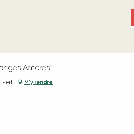
ranges Amères"
lvert
M'y rendre