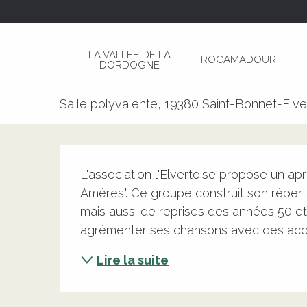
Aller
Page d’accueil
Après-midi Musical avec "Oran
au
contenu
LA VALLÉE DE LA
ROCAMADOUR
principal
DORDOGNE
Après-midi Musical avec "Ora
Salle polyvalente, 19380 Saint-Bonnet-Elve
Description
L'association l'Elvertoise propose un ap
Amères". Ce groupe construit son réperto
mais aussi de reprises des années 50 et
agrémenter ses chansons avec des acces
Lire la suite