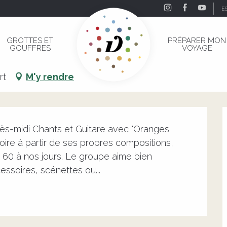
E
ges Amères"
GROTTES ET
PRÉPARER MON
GOUFFRES
VOYAGE
nges Amères"
rt
M'y rendre
rès-midi Chants et Guitare avec "Oranges 
ire à partir de ses propres compositions, 
 60 à nos jours. Le groupe aime bien 
soires, scénettes ou...