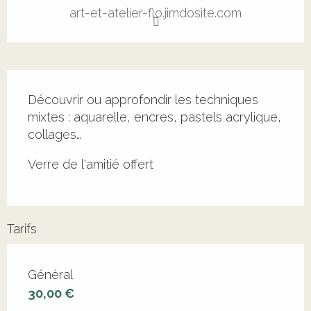
art-et-atelier-flo.jimdosite.com
Description
Découvrir ou approfondir les techniques 
mixtes : aquarelle, encres, pastels acrylique, 
collages…
Verre de l'amitié offert
Tarifs
Tarifs 2026
Général
30,00 €