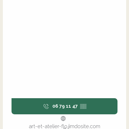
06 79 11 47
▒▒
art-et-atelier-flo.jimdosite.com