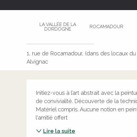
Aller
Page d’accueil
Atelier peinture Art abstrait
au
contenu
LA VALLÉE DE LA
ROCAMADOUR
principal
DORDOGNE
Atelier peinture Art abstrait
CULTURELLE
PEINTURE
ATELIER
1, rue de Rocamadour, (dans des locaux du
Alvignac
Description
Initiez-vous à l’art abstrait avec la pei
de convivialité. Découverte de la techni
Matériel compris. Aucune notion en pein
l'amitié offert
Lire la suite