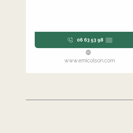
06 63 53 98
▒▒
www.emicolson.com