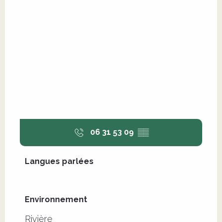
06 31 53 09
▒▒
Langues parlées
Langues parlées
Environnement
Environnement
Rivière