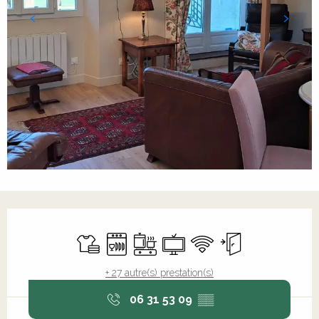
Ouverture et coordonnées
Draps et linge
Lave vaisselle
Plaque de cuisson
Télévision
WiFi
Entrée indépend
+ 27 autre(s) prestation(s)
06 31 53 09
▒▒