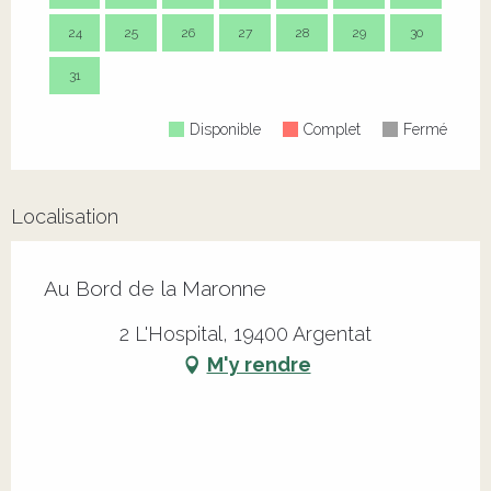
24
25
26
27
28
29
30
28
31
Disponible
Complet
Fermé
Localisation
Au Bord de la Maronne
2 L'Hospital, 19400 Argentat
M'y rendre