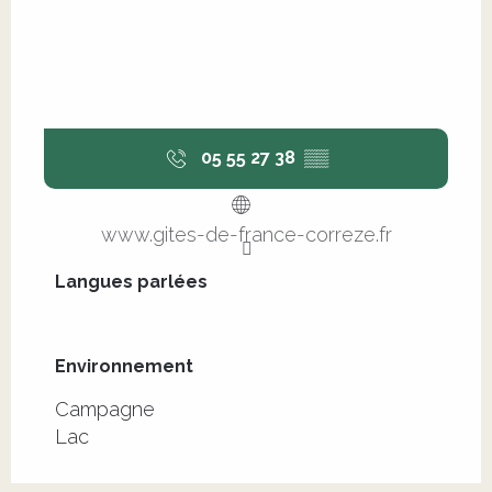
05 55 27 38
▒▒
www.gites-de-france-correze.fr
Langues parlées
Langues parlées
Environnement
Environnement
Campagne
Lac