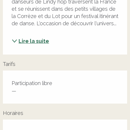
danseurs de Lindy hop traversent la France 
et se réunissent dans des petits villages de 
la Corrèze et du Lot pour un festival itinérant 
de danse. L'occasion de découvrir l'univers...
Lire la suite
Tarifs
Tarifs 2026
Participation libre
—
Horaires