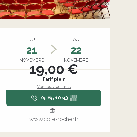
Ouverture et coordonnée
DU
AU
21
22
NOVEMBRE
NOVEMBRE
19,00 €
Tarif plein
Voir tous les tarifs
05 65 10 93
▒▒
www.cote-rocher.fr