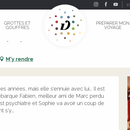
E
jusqu'au cul" et Christine Jarniat
GROTTES ET
PRÉPARER MON
GOUFFRES
VOYAGE
jusqu'au cul" et Christine Jarniat
M'y rendre
années, mais elle s'ennuie avec lui... Il est 
 débarque Fabien, meilleur ami de Marc perdu 
t psychiatre et Sophie va avoir un coup de 
s'y...