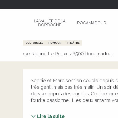
Aller
Page d’accueil
Café Théâtre Côté Rocher "Cocu 
au
contenu
LA VALLÉE DE LA
ROCAMADOUR
principal
DORDOGNE
21 novembre > 22 novembre
Café Théâtre Côté Rocher "Cocu 
CULTURELLE
HUMOUR
THÉÂTRE
rue Roland Le Preux, 46500 Rocamadour
Description
Sophie et Marc sont en couple depuis des 
très gentil mais pas très malin. Un soir
de vue depuis des années. Ce dernier es
foudre passionnel. L es deux amants vont 
Lire la suite