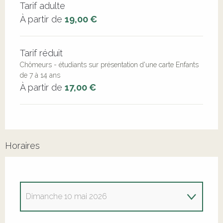
Tarifs 2026
Tarif adulte
À partir de
19,00 €
Tarif réduit
Chômeurs - étudiants sur présentation d'une carte Enfants
de 7 à 14 ans
À partir de
17,00 €
Horaires
Dimanche 10 mai 2026