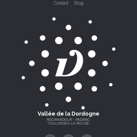
Contact
Blog
Vallée de la Dordogne
ROCAMADOUR - PADIRAC
COLLONGES-LA-ROUGE