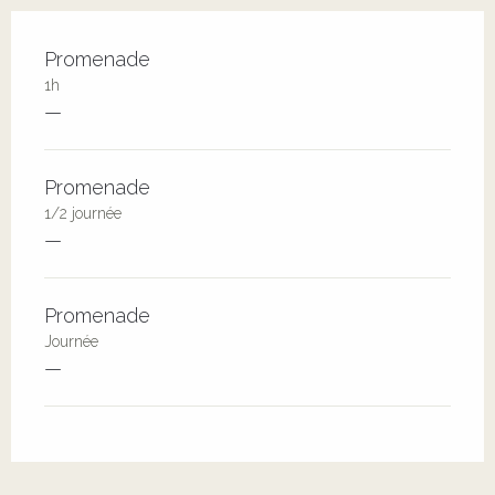
Tarifs 2026
Promenade
1h
—
Promenade
1/2 journée
—
Promenade
Journée
—