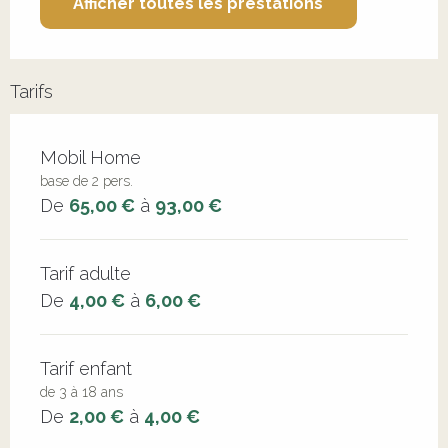
Afficher toutes les prestations
Tarifs
Tarifs 2026
Mobil Home
base de 2 pers.
De
65,00 €
à
93,00 €
Tarif adulte
De
4,00 €
à
6,00 €
Tarif enfant
de 3 à 18 ans
De
2,00 €
à
4,00 €