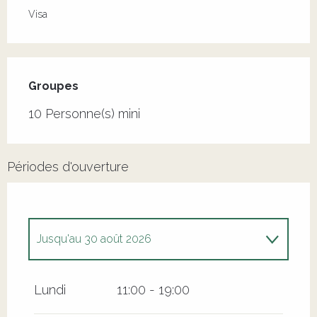
Visa
Groupes
Groupes
10 Personne(s) mini
Périodes d'ouverture
Jusqu'au
30 août 2026
Du
20 juin 2026
au
21 juin 2026
Lundi
11:00 - 19:00